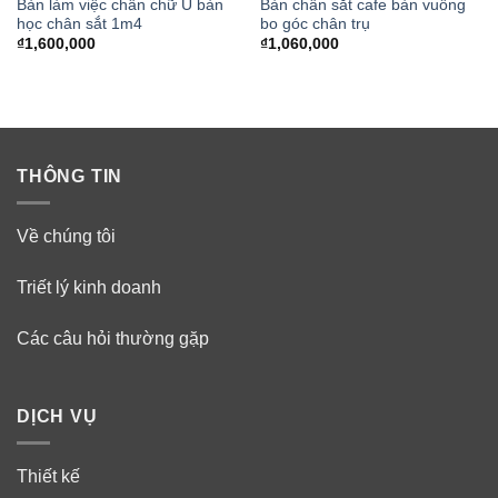
Bàn làm việc chân chữ U bàn
Bàn chân sắt cafe bàn vuông
học chân sắt 1m4
bo góc chân trụ
₫
1,600,000
₫
1,060,000
THÔNG TIN
Về chúng tôi
Triết lý kinh doanh
Các câu hỏi thường gặp
DỊCH VỤ
Thiết kế