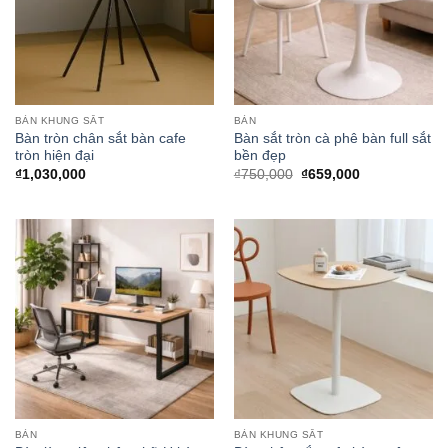
BÀN KHUNG SẮT
BÀN
Bàn tròn chân sắt bàn cafe
Bàn sắt tròn cà phê bàn full sắt
tròn hiện đại
bền đẹp
Giá
Giá
₫
1,030,000
₫
750,000
₫
659,000
gốc
hiện
là:
tại
₫750,000.
là:
₫659,000.
BÀN
BÀN KHUNG SẮT