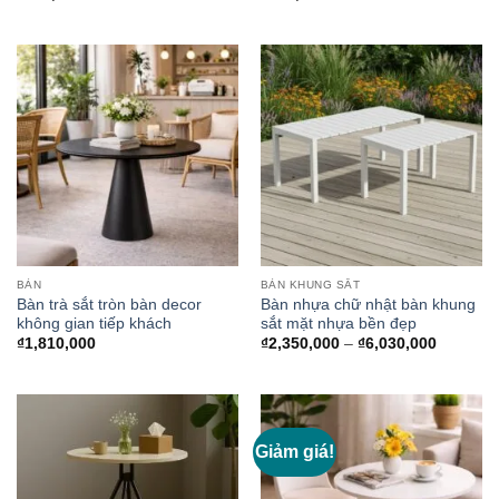
BÀN
BÀN KHUNG SẮT
Bàn trà sắt tròn bàn decor
Bàn nhựa chữ nhật bàn khung
không gian tiếp khách
sắt mặt nhựa bền đẹp
Khoảng
₫
1,810,000
₫
2,350,000
–
₫
6,030,000
giá:
từ
₫2,350,0
đến
₫6,030,0
Giảm giá!