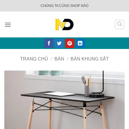
Bỏ
CHÚNG TA CÙNG SHOP NÀO
qua
nội
dung
TRANG CHỦ
/
BÀN
/
BÀN KHUNG SẮT