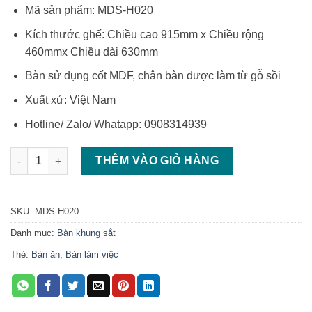
Mã sản phẩm: MDS-H020
Kích thước ghế: Chiều cao 915mm x Chiều rộng
460mmx Chiều dài 630mm
Bàn sử dụng cốt MDF, chân bàn được làm từ gỗ sồi
Xuất xứ: Việt Nam
Hotline/ Zalo/ Whatapp: 0908314939
Bàn gỗ chân sắt đẹp kiểu chân kết hợp độc đáo số lượng
THÊM VÀO GIỎ HÀNG
SKU:
MDS-H020
Danh mục:
Bàn khung sắt
Thẻ:
Bàn ăn
,
Bàn làm việc