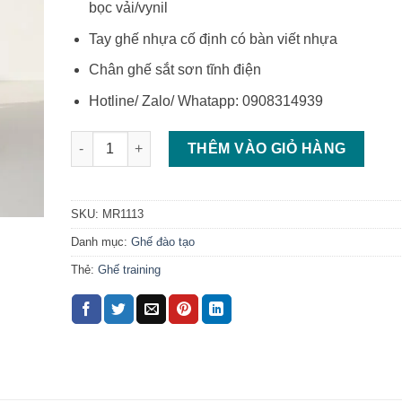
bọc vải/vynil
Tay ghế nhựa cố định có bàn viết nhựa
Chân ghế sắt sơn tĩnh điện
Hotline/ Zalo/ Whatapp: 0908314939
Ghế chống gù học sinh ghế tựa lưng cao cấp số lượ
THÊM VÀO GIỎ HÀNG
SKU:
MR1113
Danh mục:
Ghế đào tạo
Thẻ:
Ghế training