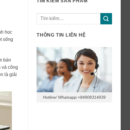
TÌM KIẾM SẢN PHẨM
Tìm
kiếm:
nh học
THÔNG TIN LIÊN HỆ
ột sống
êm bàn
n và công
 là giải
Hotline/ Whatsapp:+84908314939