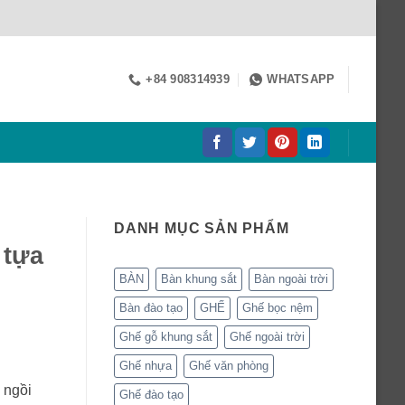
+84 908314939
WHATSAPP
DANH MỤC SẢN PHẨM
 tựa
BÀN
Bàn khung sắt
Bàn ngoài trời
Bàn đào tạo
GHẾ
Ghế bọc nệm
Ghế gỗ khung sắt
Ghế ngoài trời
Ghế nhựa
Ghế văn phòng
 ngồi
Ghế đào tạo