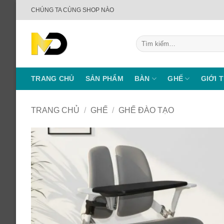
Bỏ
CHÚNG TA CÙNG SHOP NÀO
qua
nội
Tìm
dung
kiếm:
TRANG CHỦ
SẢN PHẨM
BÀN
GHẾ
GIỚI 
TRANG CHỦ
/
GHẾ
/
GHẾ ĐÀO TẠO