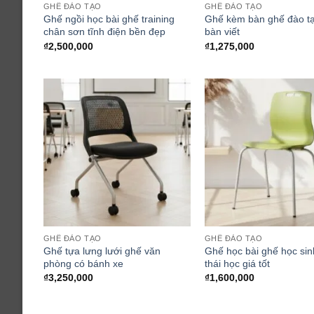
GHẾ ĐÀO TẠO
GHẾ ĐÀO TẠO
Ghế ngồi học bài ghế training
Ghế kèm bàn ghế đào tạ
chân sơn tĩnh điện bền đẹp
bàn viết
₫
2,500,000
₫
1,275,000
GHẾ ĐÀO TẠO
GHẾ ĐÀO TẠO
Ghế tựa lưng lưới ghế văn
Ghế học bài ghế học sin
phòng có bánh xe
thái học giá tốt
₫
3,250,000
₫
1,600,000