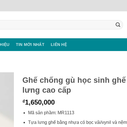
THIỆU
TIN MỚI NHẤT
LIÊN HỆ
Ghế chống gù học sinh ghế
lưng cao cấp
1,650,000
₫
Mã sản phầm: MR1113
Tựa lưng ghế bằng nhựa có bọc vải/vynil và nệm