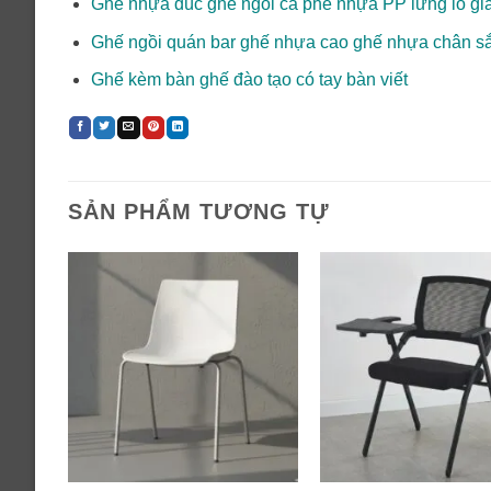
Ghế nhựa đúc ghế ngồi cà phê nhựa PP lưng lỗ giá
Ghế ngồi quán bar ghế nhựa cao ghế nhựa chân sắ
Ghế kèm bàn ghế đào tạo có tay bàn viết
SẢN PHẨM TƯƠNG TỰ