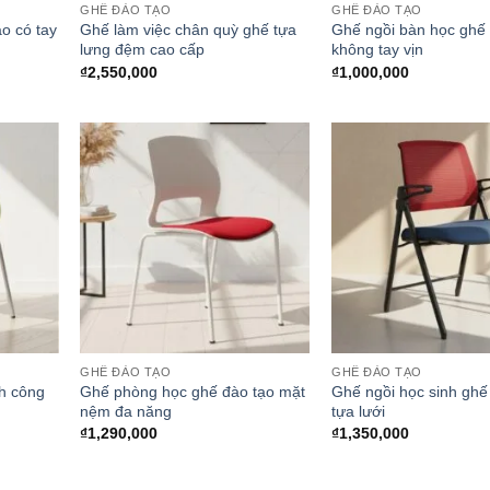
GHẾ ĐÀO TẠO
GHẾ ĐÀO TẠO
o có tay
Ghế làm việc chân quỳ ghế tựa
Ghế ngồi bàn học ghế
lưng đệm cao cấp
không tay vịn
₫
2,550,000
₫
1,000,000
GHẾ ĐÀO TẠO
GHẾ ĐÀO TẠO
h công
Ghế phòng học ghế đào tạo mặt
Ghế ngồi học sinh ghế 
nệm đa năng
tựa lưới
₫
1,290,000
₫
1,350,000