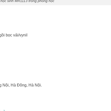
học sinh MR1113 trong phòng học
ồi bọc vải/vynil
 Nội, Hà Đông, Hà Nội.