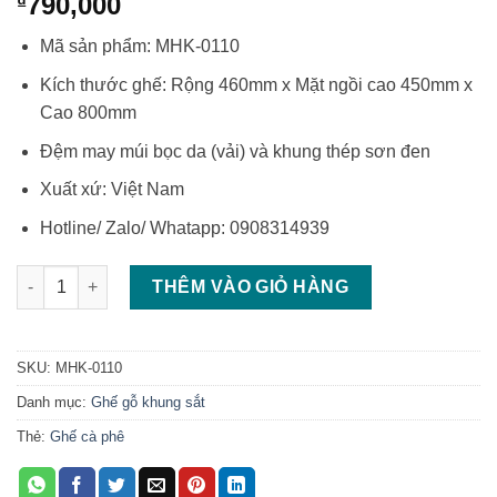
790,000
₫
Mã sản phẩm: MHK-0110
Kích thước ghế: Rộng 460mm x Mặt ngồi cao 450mm x
Cao 800mm
Đệm may múi bọc da (vải) và khung thép sơn đen
Xuất xứ: Việt Nam
Hotline/ Zalo/ Whatapp: 0908314939
Ghế da chân sắt ghế mặt ngồi bọc da số lượng
THÊM VÀO GIỎ HÀNG
SKU:
MHK-0110
Danh mục:
Ghế gỗ khung sắt
Thẻ:
Ghế cà phê