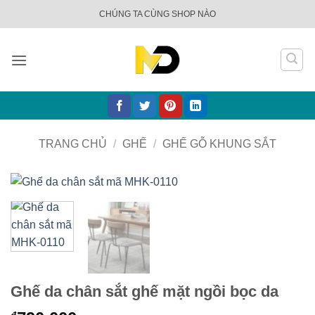
Bỏ
CHÚNG TA CÙNG SHOP NÀO
qua
nội
dung
TRANG CHỦ
/
GHẾ
/
GHẾ GỖ KHUNG SẮT
Ghế da chân sắt ghế mặt ngồi bọc da