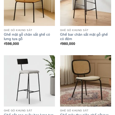
GHẾ GỖ KHUNG SẮT
GHẾ GỖ KHUNG SẮT
Ghế mặt gỗ chân sắt ghế có
Ghế bar chân sắt mặt gỗ ghế
lưng tựa gỗ
có đệm
₫
598,000
₫
980,000
GHẾ GỖ KHUNG SẮT
GHẾ GỖ KHUNG SẮT