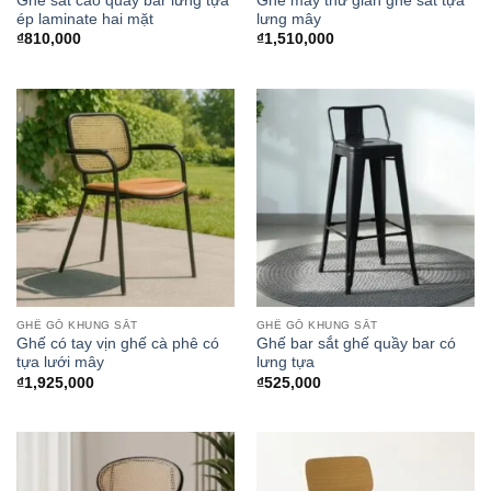
Ghế sắt cao quầy bar lưng tựa
Ghế mây thư giãn ghế sắt tựa
ép laminate hai mặt
lưng mây
₫
810,000
₫
1,510,000
GHẾ GỖ KHUNG SẮT
GHẾ GỖ KHUNG SẮT
Ghế có tay vịn ghế cà phê có
Ghế bar sắt ghế quầy bar có
tựa lưới mây
lưng tựa
₫
1,925,000
₫
525,000