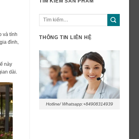
TÌM KIẾM SẢN PHẨM
Tìm
kiếm:
 và tính
THÔNG TIN LIÊN HỆ
gia đình,
kế này
ian dài.
Hotline/ Whatsapp:+84908314939