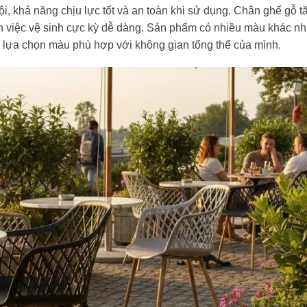
, khả năng chịu lực tốt và an toàn khi sử dụng. Chân ghế gỗ tă
 việc vệ sinh cực kỳ dễ dàng. Sản phẩm có nhiều màu khác nh
g lựa chọn màu phù hợp với không gian tổng thể của mình.