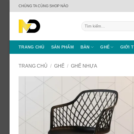
Bỏ
CHÚNG TA CÙNG SHOP NÀO
qua
nội
Tìm
dung
kiếm:
TRANG CHỦ
SẢN PHẨM
BÀN
GHẾ
GIỚI 
TRANG CHỦ
/
GHẾ
/
GHẾ NHỰA