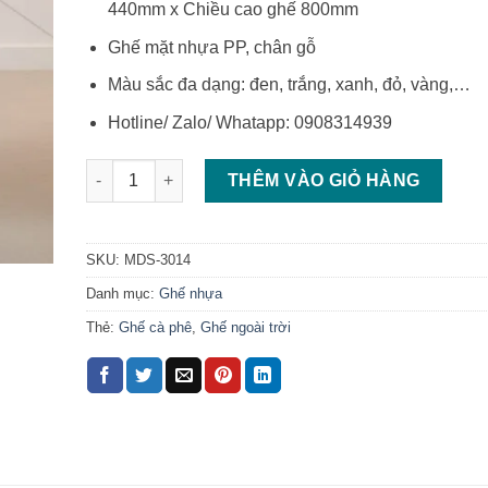
440mm x Chiều cao ghế 800mm
Ghế mặt nhựa PP, chân gỗ
Màu sắc đa dạng: đen, trắng, xanh, đỏ, vàng,…
Hotline/ Zalo/ Whatapp: 0908314939
Ghế nhựa cao tựa lưng ghế nhựa lưng đan chéo số 
THÊM VÀO GIỎ HÀNG
SKU:
MDS-3014
Danh mục:
Ghế nhựa
Thẻ:
Ghế cà phê
,
Ghế ngoài trời