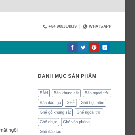
+84 908314939
WHATSAPP
DANH MỤC SẢN PHẨM
BÀN
Bàn khung sắt
Bàn ngoài trời
Bàn đào tạo
GHẾ
Ghế bọc nệm
Ghế gỗ khung sắt
Ghế ngoài trời
Ghế nhựa
Ghế văn phòng
mặt ngồi
Ghế đào tạo