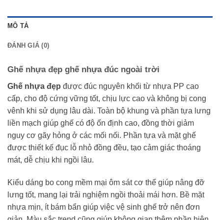
MÔ TẢ
ĐÁNH GIÁ (0)
Ghế nhựa đẹp ghế nhựa đúc ngoài trời
Ghế nhựa đẹp
được đúc nguyên khối từ nhựa PP cao
cấp, cho độ cứng vững tốt, chịu lực cao và không bị cong
vênh khi sử dụng lâu dài. Toàn bộ khung và phần tựa lưng
liền mạch giúp ghế có độ ổn định cao, đồng thời giảm
nguy cơ gãy hỏng ở các mối nối. Phần tựa và mặt ghế
được thiết kế đục lỗ nhỏ đồng đều, tạo cảm giác thoáng
mát, dễ chịu khi ngồi lâu.
Kiểu dáng bo cong mềm mại ôm sát cơ thể giúp nâng đỡ
lưng tốt, mang lại trải nghiệm ngồi thoải mái hơn. Bề mặt
nhựa mịn, ít bám bẩn giúp việc vệ sinh ghế trở nên đơn
giản. Màu sắc trend cũng giúp không gian thêm phần hiện