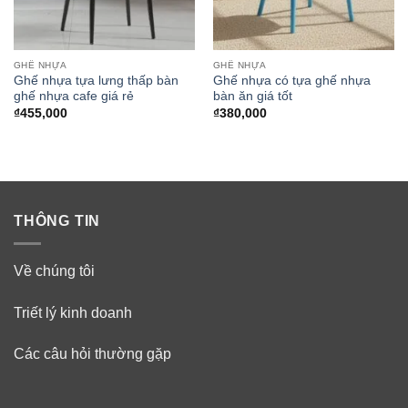
GHẾ NHỰA
GHẾ NHỰA
Ghế nhựa tựa lưng thấp bàn
Ghế nhựa có tựa ghế nhựa
ghế nhựa cafe giá rẻ
bàn ăn giá tốt
₫
455,000
₫
380,000
THÔNG TIN
Về chúng tôi
Triết lý kinh doanh
Các câu hỏi thường gặp