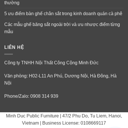
thường
5 ưu điểm bàn ghế chân sắt trong kinh doanh quán cà phê
Các mẫu ghế băng sắt ngoài trời và ưu nhược điểm từng
mẫu
LIÊN HỆ
Công ty TNHH Nội Thất Công Cộng Minh Đức
Văn phòng: H02-L11 An Phú, Dương Nội, Hà Đông, Hà
Nội
Phone/Zalo: 0908 314 939
Minh Duc Public Furniture | 47/2 Phu Do, Tu Liem, Hanoi,
Vietnam | Business License: 0108669117