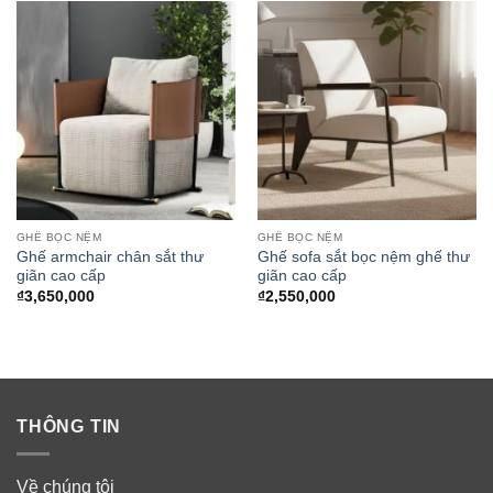
GHẾ BỌC NỆM
GHẾ BỌC NỆM
Ghế armchair chân sắt thư
Ghế sofa sắt bọc nệm ghế thư
giãn cao cấp
giãn cao cấp
₫
3,650,000
₫
2,550,000
THÔNG TIN
Về chúng tôi