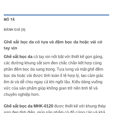
MÔ TẢ
ĐÁNH GIÁ (0)
Ghế sắt bọc da có tựa và đệm bọc da hoặc vải có
tay vịn
Ghế sắt bọc da
có tay vịn nổi bật với thiết kế gọn gàng,
các đường khung sắt sơn đen chắc chắn kết hợp cùng
phần đệm bọc da sang trọng. Tựa lưng và mặt ghế đệm
bọc da hoặc vải được tính toán tỉ lệ hợp lý, tạo cảm giác
êm ái và dễ chịu ngay cả khi ngồi lâu. Kiểu dáng vuông
vức của sản phẩm giúp không gian trở nên tinh tế và
chuyên nghiệp hơn.
Ghế sắt bọc da MHK-0120
được thiết kế với khung thép
sơn đen tĩnh điện, giúp sản phẩm có độ cứng cáp và khả