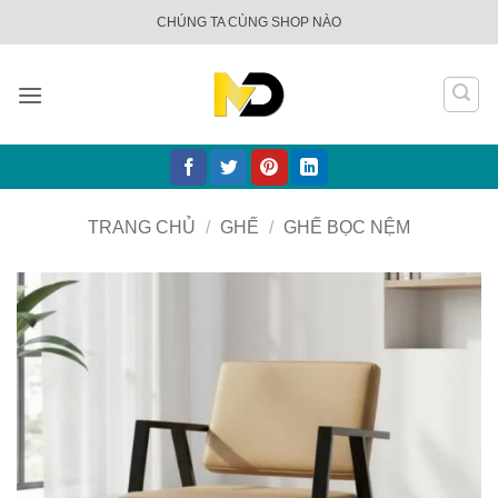
Bỏ
CHÚNG TA CÙNG SHOP NÀO
qua
nội
dung
TRANG CHỦ
/
GHẾ
/
GHẾ BỌC NỆM