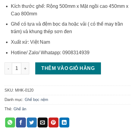
Kích thước ghế: Rộng 500mm x Mặt ngồi cao 450mm x
Cao 800mm
Ghế có tựa và đệm bọc da hoặc vải ( có thể may trần
trám) và khung thép sơn đen
Xuất xứ: Việt Nam
Hotline/ Zalo/ Whatapp: 0908314939
Ghế sắt bọc da ghế khung sắt có tay vịn số lượng
THÊM VÀO GIỎ HÀNG
SKU:
MHK-0120
Danh mục:
Ghế bọc nệm
Thẻ:
Ghế ăn