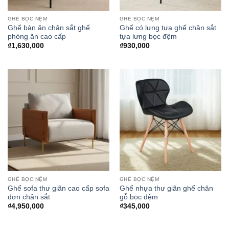
GHẾ BỌC NỆM
GHẾ BỌC NỆM
Ghế bàn ăn chân sắt ghế
Ghế có lưng tựa ghế chân sắt
phòng ăn cao cấp
tựa lưng bọc đệm
₫
1,630,000
₫
930,000
GHẾ BỌC NỆM
GHẾ BỌC NỆM
Ghế sofa thư giãn cao cấp sofa
Ghế nhựa thư giãn ghế chân
đơn chân sắt
gỗ bọc đệm
₫
4,950,000
₫
345,000