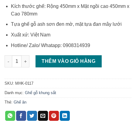
Kích thước ghế: Rộng 450mm x Mặt ngồi cao 450mm x
Cao 780mm
Tựa ghế gỗ ash sơn đen mờ, mặt tựa đan mây lưới
Xuất xứ: Việt Nam
Hotline/ Zalo/ Whatapp: 0908314939
Ghế tựa lưng mây ghế mây chân sắt số lượng
THÊM VÀO GIỎ HÀNG
SKU:
MHK-0117
Danh mục:
Ghế gỗ khung sắt
Thẻ:
Ghế ăn