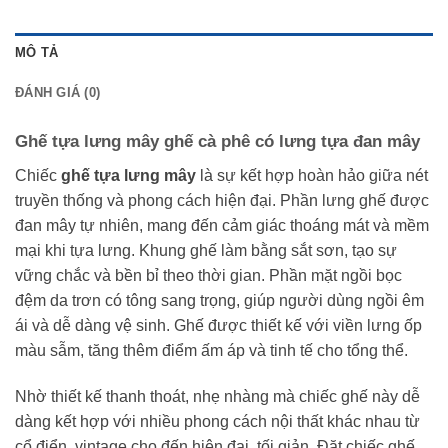
MÔ TẢ
ĐÁNH GIÁ (0)
Ghế tựa lưng mây ghế cà phê có lưng tựa đan mây
Chiếc
ghế tựa lưng mây
là sự kết hợp hoàn hảo giữa nét
truyền thống và phong cách hiện đại. Phần lưng ghế được
đan mây tự nhiên, mang đến cảm giác thoáng mát và mềm
mại khi tựa lưng. Khung ghế làm bằng sắt sơn, tạo sự
vững chắc và bền bỉ theo thời gian. Phần mặt ngồi bọc
đệm da trơn có tông sang trọng, giúp người dùng ngồi êm
ái và dễ dàng vệ sinh. Ghế được thiết kế với viền lưng ốp
màu sẫm, tăng thêm điểm ấm áp và tinh tế cho tổng thể.
Nhờ thiết kế thanh thoát, nhẹ nhàng mà chiếc ghế này dễ
dàng kết hợp với nhiều phong cách nội thất khác nhau từ
cổ điển, vintage cho đến hiện đại, tối giản. Đặt chiếc ghế