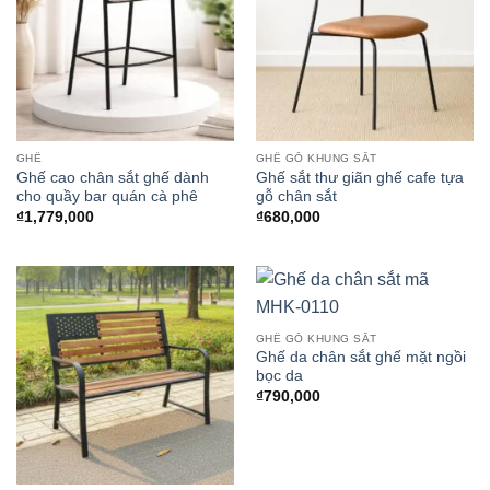
GHẾ
GHẾ GỖ KHUNG SẮT
Ghế cao chân sắt ghế dành
Ghế sắt thư giãn ghế cafe tựa
cho quầy bar quán cà phê
gỗ chân sắt
₫
1,779,000
₫
680,000
GHẾ GỖ KHUNG SẮT
Ghế da chân sắt ghế mặt ngồi
bọc da
₫
790,000