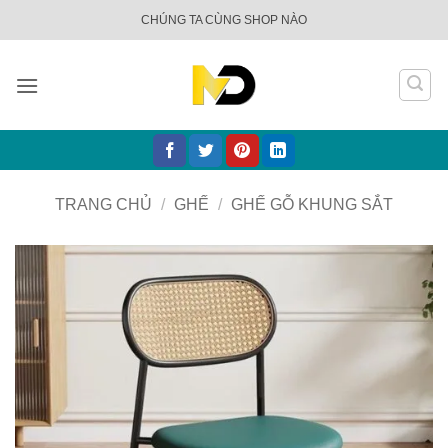
Bỏ
CHÚNG TA CÙNG SHOP NÀO
qua
nội
dung
TRANG CHỦ
/
GHẾ
/
GHẾ GỖ KHUNG SẮT