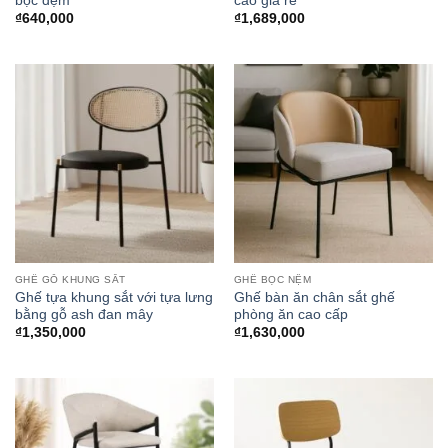
bọc đệm
cao giá rẻ
₫
640,000
₫
1,689,000
GHẾ GỖ KHUNG SẮT
GHẾ BỌC NỆM
Ghế tựa khung sắt với tựa lưng
Ghế bàn ăn chân sắt ghế
bằng gỗ ash đan mây
phòng ăn cao cấp
₫
1,350,000
₫
1,630,000