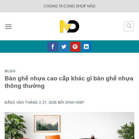
Bỏ
CHÚNG TA CÙNG SHOP NÀO
qua
nội
dung
BLOG
Bàn ghế nhựa cao cấp khác gì bàn ghế nhựa
thông thường
ĐĂNG VÀO
THÁNG 2 27, 2026
BỞI
DINH HIEP