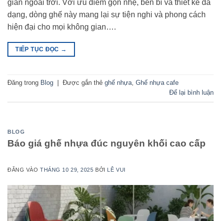
gian ngoài trời. Với ưu điểm gọn nhẹ, bền bỉ và thiết kế đa
dạng, dòng ghế này mang lại sự tiện nghi và phong cách
hiện đại cho mọi không gian….
TIẾP TỤC ĐỌC
→
Đăng trong
Blog
|
Được gắn thẻ
ghế nhựa
,
Ghế nhựa cafe
Để lại bình luận
BLOG
Báo giá ghế nhựa đúc nguyên khối cao cấp
ĐĂNG VÀO
THÁNG 10 29, 2025
BỞI
LÊ VUI