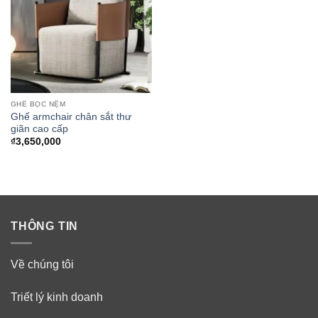
GHẾ BỌC NỆM
Ghế armchair chân sắt thư
giãn cao cấp
₫
3,650,000
THÔNG TIN
Về chúng tôi
Triết lý kinh doanh