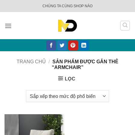
Bỏ
CHÚNG TA CÙNG SHOP NÀO
qua
nội
dung
TRANG CHỦ
/
SẢN PHẨM ĐƯỢC GẮN THẺ
“ARMCHAIR”
LỌC