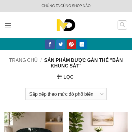
Bỏ
CHÚNG TA CÙNG SHOP NÀO
qua
nội
dung
TRANG CHỦ
/
SẢN PHẨM ĐƯỢC GẮN THẺ “BÀN
KHUNG SẮT”
LỌC