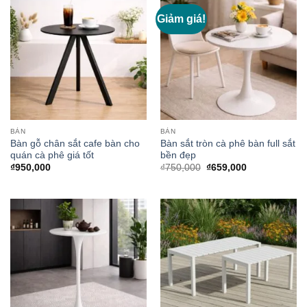
Giảm giá!
BÀN
BÀN
Bàn gỗ chân sắt cafe bàn cho
Bàn sắt tròn cà phê bàn full sắt
quán cà phê giá tốt
bền đẹp
Giá
Giá
₫
950,000
₫
750,000
₫
659,000
gốc
hiện
là:
tại
₫750,000.
là:
₫659,000.