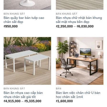
BÀN KHUNG SẮT
BÀN KHUNG SẮT
Bàn quầy bar bàn tulip cao
Bàn nhựa chữ nhật bàn khung
chân sắt đẹp
sắt mặt nhựa bền đẹp
Khoảng
₫
950,000
₫
2,350,000
–
₫
6,030,000
giá:
từ
₫2,350,0
đến
₫6,030,0
BÀN KHUNG SẮT
BÀN
Bàn ăn nhựa cao cấp bàn
Bàn làm việc chân chữ U bàn
nhựa chân sắt giá tốt
học chân sắt 1m4
Khoảng
₫
4,915,000
–
₫
5,335,000
₫
1,600,000
giá: