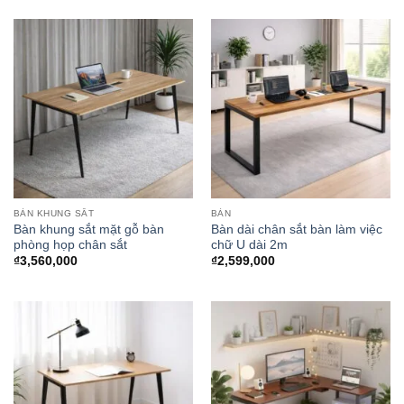
từ
₫4,915,000
đến
₫5,335,000
BÀN KHUNG SẮT
BÀN
Bàn khung sắt mặt gỗ bàn
Bàn dài chân sắt bàn làm việc
phòng họp chân sắt
chữ U dài 2m
₫
3,560,000
₫
2,599,000