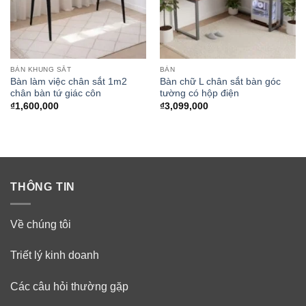
BÀN KHUNG SẮT
BÀN
Bàn làm việc chân sắt 1m2
Bàn chữ L chân sắt bàn góc
chân bàn tứ giác côn
tường có hộp điện
₫
1,600,000
₫
3,099,000
THÔNG TIN
Về chúng tôi
Triết lý kinh doanh
Các câu hỏi thường gặp