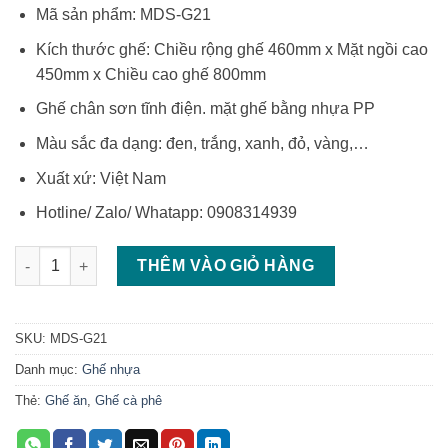
Mã sản phẩm: MDS-G21
Kích thước ghế: Chiều rộng ghế 460mm x Mặt ngồi cao
450mm x Chiều cao ghế 800mm
Ghế chân sơn tĩnh điện. mặt ghế bằng nhựa PP
Màu sắc đa dạng: đen, trắng, xanh, đỏ, vàng,…
Xuất xứ: Việt Nam
Hotline/ Zalo/ Whatapp: 0908314939
Ghế chân sắt mặt nhựa ghế nhựa cao cấp giá tốt số lượng
THÊM VÀO GIỎ HÀNG
SKU:
MDS-G21
Danh mục:
Ghế nhựa
Thẻ:
Ghế ăn
,
Ghế cà phê