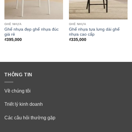
GHẾ NHỰA
GHẾ NHỰA
Ghế nhựa đẹp ghế nhựa đúc
Ghế nhựa tựa lưng dài ghế
giá rẻ
nhựa cao cấp
₫
395,000
₫
335,000
THÔNG TIN
Về chúng tôi
Triết lý kinh doanh
Các câu hỏi thường gặp