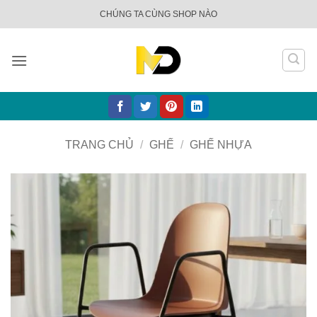
Bỏ
CHÚNG TA CÙNG SHOP NÀO
qua
nội
dung
TRANG CHỦ
/
GHẾ
/
GHẾ NHỰA