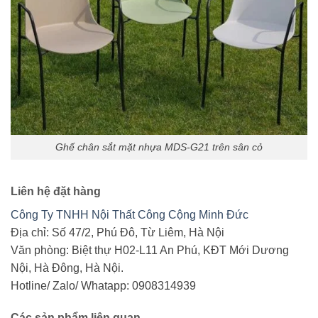
Ghế chân sắt mặt nhựa MDS-G21 trên sân cỏ
Liên hệ đặt hàng
Công Ty TNHH Nội Thất Công Cộng Minh Đức
Địa chỉ: Số 47/2, Phú Đô, Từ Liêm, Hà Nội
Văn phòng: Biệt thự H02-L11 An Phú, KĐT Mới Dương
Nội, Hà Đông, Hà Nội.
Hotline/ Zalo/ Whatapp: 0908314939
Các sản phẩm liên quan