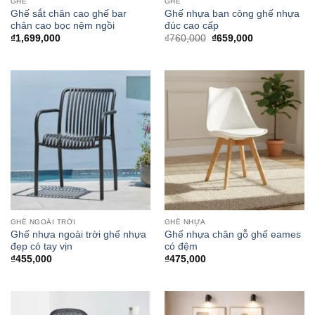
GHẾ
GHẾ
Ghế sắt chân cao ghế bar
Ghế nhựa ban công ghế nhựa
chân cao bọc nệm ngồi
đúc cao cấp
Giá
Giá
₫
1,699,000
₫
760,000
₫
659,000
gốc
hiện
là:
tại
₫760,000.
là:
₫659,000.
GHẾ NGOÀI TRỜI
GHẾ NHỰA
Ghế nhựa ngoài trời ghế nhựa
Ghế nhựa chân gỗ ghế eames
đẹp có tay vịn
có đệm
₫
455,000
₫
475,000