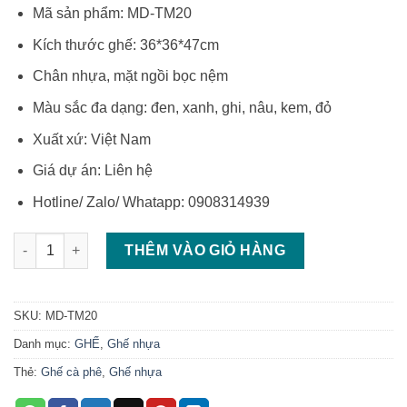
gốc
hiện
Mã sản phẩm: MD-TM20
là:
tại
₫220,000.
là:
Kích thước ghế: 36*36*47cm
₫179,000.
Chân nhựa, mặt ngồi bọc nệm
Màu sắc đa dạng: đen, xanh, ghi, nâu, kem, đỏ
Xuất xứ: Việt Nam
Giá dự án: Liên hệ
Hotline/ Zalo/ Whatapp: 0908314939
Ghế đôn nhựa bọc nệm ghế đôn nhựa cao cấp tại Hà Nội số l
THÊM VÀO GIỎ HÀNG
SKU:
MD-TM20
Danh mục:
GHẾ
,
Ghế nhựa
Thẻ:
Ghế cà phê
,
Ghế nhựa