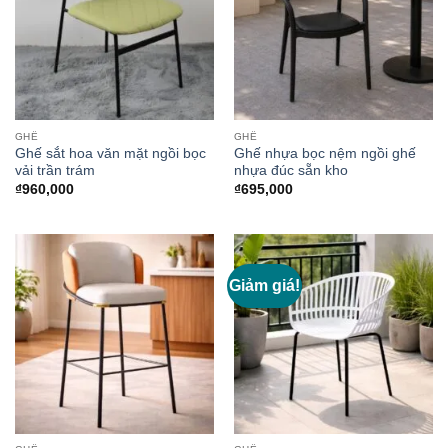
GHẾ
GHẾ
Ghế sắt hoa văn mặt ngồi bọc
Ghế nhựa bọc nệm ngồi ghế
vải trần trám
nhựa đúc sẵn kho
₫
960,000
₫
695,000
Giảm giá!