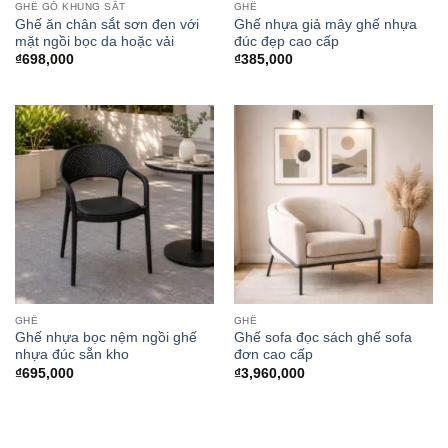
GHẾ GỖ KHUNG SẮT
GHẾ
Ghế ăn chân sắt sơn đen với
Ghế nhựa giả mây ghế nhựa
mặt ngồi bọc da hoặc vải
đúc đẹp cao cấp
₫
698,000
₫
385,000
GHẾ
GHẾ
Ghế nhựa bọc nệm ngồi ghế
Ghế sofa đọc sách ghế sofa
nhựa đúc sẵn kho
đơn cao cấp
₫
695,000
₫
3,960,000