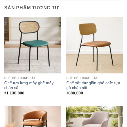
SẢN PHẨM TƯƠNG TỰ
GHẾ GỖ KHUNG SẮT
GHẾ GỖ KHUNG SẮT
Ghế tựa lưng mây ghế mây
Ghế sắt thư giãn ghế cafe tựa
chân sắt
gỗ chân sắt
₫
1,130,000
₫
680,000