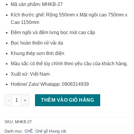
Mã sản phẩm: MHKB-27
Kích thước ghế: Rộng 550mm x Mặt ngồi cao 750mm x
Cao 1150mm
Đệm ngồi và đệm lưng bọc mút cao cấp
Bọc hoàn thiện nỉ/ vải da
Khung thép sơn tĩnh điện
Màu sắc có thể tùy chỉnh theo yêu cầu của khách hàng.
Xuất xứ: Việt Nam
Hotline/ Zalo/ Whatapp: 0908314939
Ghế sắt chân cao ghế bar chân cao bọc nệm ngồi số lượng
THÊM VÀO GIỎ HÀNG
SKU:
MHKB-27
Danh mục:
GHẾ
,
Ghế gỗ khung sắt