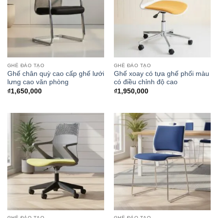
GHẾ ĐÀO TẠO
GHẾ ĐÀO TẠO
Ghế chân quỳ cao cấp ghế lưới
Ghế xoay có tựa ghế phối màu
lưng cao văn phòng
có điều chỉnh độ cao
₫
1,650,000
₫
1,950,000
GHẾ ĐÀO TẠO
GHẾ ĐÀO TẠO