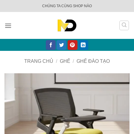
Bỏ
CHÚNG TA CÙNG SHOP NÀO
qua
nội
dung
TRANG CHỦ
/
GHẾ
/
GHẾ ĐÀO TẠO