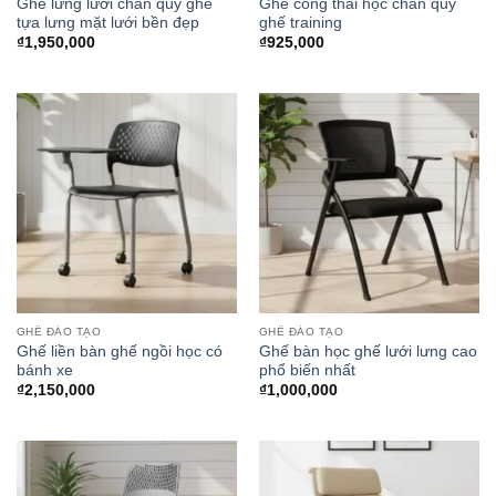
Ghế lưng lưới chân quỳ ghế
Ghế công thái học chân quỳ
tựa lưng mặt lưới bền đẹp
ghế training
₫
1,950,000
₫
925,000
GHẾ ĐÀO TẠO
GHẾ ĐÀO TẠO
Ghế liền bàn ghế ngồi học có
Ghế bàn học ghế lưới lưng cao
bánh xe
phổ biến nhất
₫
2,150,000
₫
1,000,000