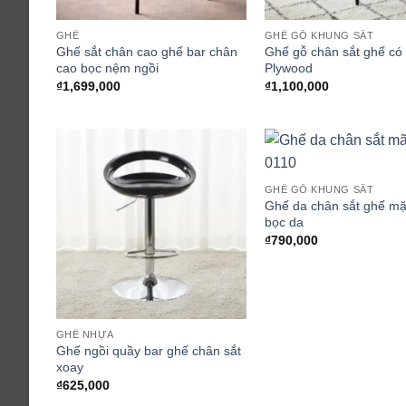
GHẾ
GHẾ GỖ KHUNG SẮT
Ghế sắt chân cao ghế bar chân
Ghế gỗ chân sắt ghế có 
cao bọc nệm ngồi
Plywood
₫
1,699,000
₫
1,100,000
GHẾ GỖ KHUNG SẮT
Ghế da chân sắt ghế mặ
bọc da
₫
790,000
GHẾ NHỰA
Ghế ngồi quầy bar ghế chân sắt
xoay
₫
625,000