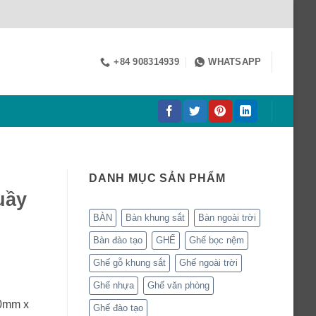
+84 908314939
WHATSAPP
DANH MỤC SẢN PHẨM
uầy
BÀN
Bàn khung sắt
Bàn ngoài trời
Bàn đào tạo
GHẾ
Ghế bọc nệm
Ghế gỗ khung sắt
Ghế ngoài trời
Ghế nhựa
Ghế văn phòng
60mm x
Ghế đào tạo