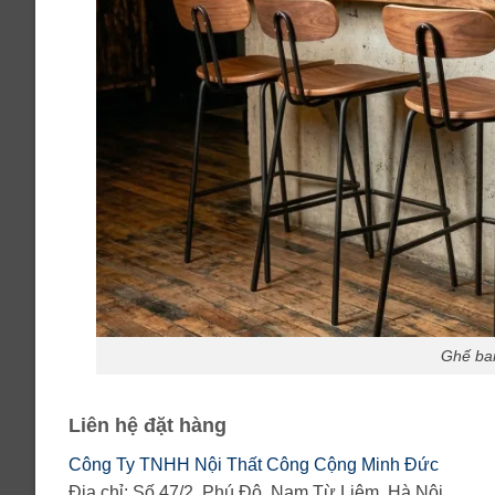
Ghế bar
Liên hệ đặt hàng
Công Ty TNHH Nội Thất Công Cộng Minh Đức
Địa chỉ: Số 47/2, Phú Đô, Nam Từ Liêm, Hà Nội