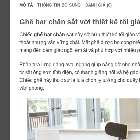
MÔ TẢ
THÔNG TIN BỔ SUNG
ĐÁNH GIÁ (0)
Ghế bar chân sắt với thiết kế tối gi
Chiếc
ghế bar chân sắt
này sở hữu thiết kế tối giản v
thoát nhưng vẫn vững chãi. Mặt ghế được bo cong mềm
mang đến cảm giác ngồi êm ái và phù hợp với nhiều p
Phần tựa lưng dáng oval ngang giúp nâng đỡ nhẹ nhàn
từ sắt ống sơn tĩnh điện, có thanh giằng nối và bệ gác
Chiếc ghế này thực sự là lựa chọn lý tưởng cho quầy 
văn phòng.