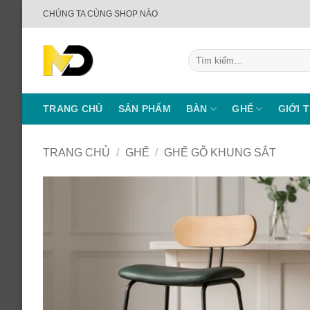
Bỏ
CHÚNG TA CÙNG SHOP NÀO
qua
nội
Tìm
dung
kiếm:
TRANG CHỦ
SẢN PHẨM
BÀN
GHẾ
GIỚI 
TRANG CHỦ
/
GHẾ
/
GHẾ GỖ KHUNG SẮT