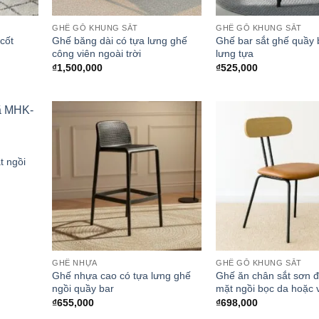
GHẾ GỖ KHUNG SẮT
GHẾ GỖ KHUNG SẮT
cốt
Ghế băng dài có tựa lưng ghế
Ghế bar sắt ghế quầy 
công viên ngoài trời
lưng tựa
₫
1,500,000
₫
525,000
t ngồi
GHẾ NHỰA
GHẾ GỖ KHUNG SẮT
Ghế nhựa cao có tựa lưng ghế
Ghế ăn chân sắt sơn đ
ngồi quầy bar
mặt ngồi bọc da hoặc 
₫
655,000
₫
698,000