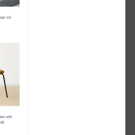
bar có
en với
vải