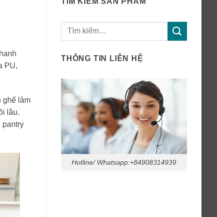
TÌM KIẾM SẢN PHẨM
Tìm
kiếm:
thanh
THÔNG TIN LIÊN HỆ
a PU,
n ghế làm
i lâu.
 pantry
Hotline/ Whatsapp:+84908314939