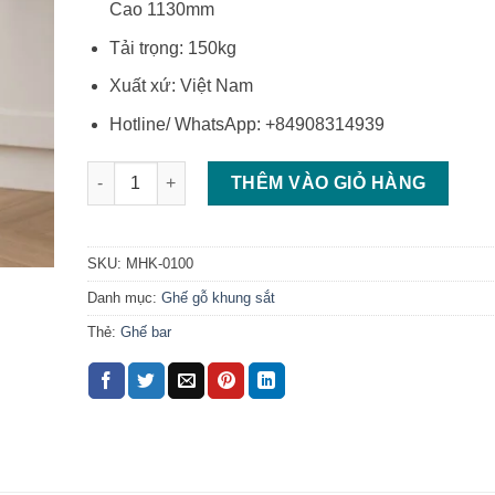
Cao 1130mm
Tải trọng: 150kg
Xuất xứ: Việt Nam
Hotline/ WhatsApp: +84908314939
Ghế bar chân sắt ghế cao quầy bar giá rẻ số lượng
THÊM VÀO GIỎ HÀNG
SKU:
MHK-0100
Danh mục:
Ghế gỗ khung sắt
Thẻ:
Ghế bar