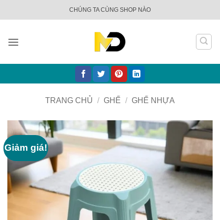
Bỏ
CHÚNG TA CÙNG SHOP NÀO
qua
nội
dung
TRANG CHỦ
/
GHẾ
/
GHẾ NHỰA
Giảm giá!