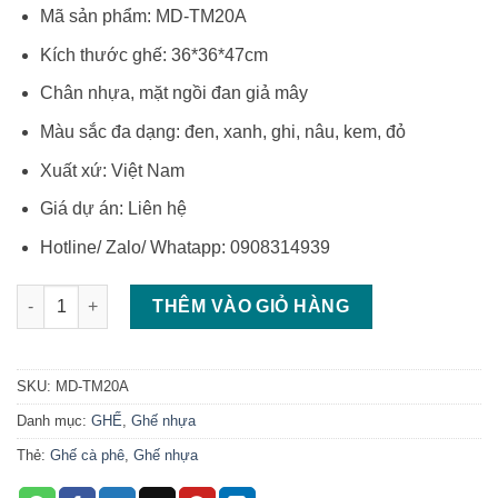
gốc
hiện
Mã sản phẩm: MD-TM20A
là:
tại
₫220,000.
là:
Kích thước ghế: 36*36*47cm
₫179,000.
Chân nhựa, mặt ngồi đan giả mây
Màu sắc đa dạng: đen, xanh, ghi, nâu, kem, đỏ
Xuất xứ: Việt Nam
Giá dự án: Liên hệ
Hotline/ Zalo/ Whatapp: 0908314939
Ghế đôn nhựa giá rẻ ghế đôn tròn mặt mây số lượng
THÊM VÀO GIỎ HÀNG
SKU:
MD-TM20A
Danh mục:
GHẾ
,
Ghế nhựa
Thẻ:
Ghế cà phê
,
Ghế nhựa